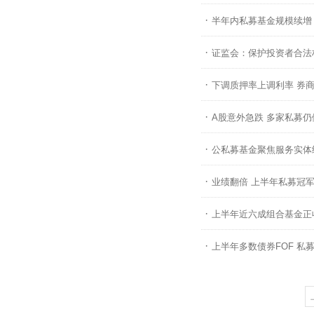
·
半年内私募基金规模续增
·
证监会：保护投资者合法
·
下调质押率上调利率 券
·
A股意外急跌 多家私募仍
·
公私募基金聚焦服务实体
·
业绩翻倍 上半年私募冠
·
上半年近六成组合基金正
·
上半年多数债券FOF 私